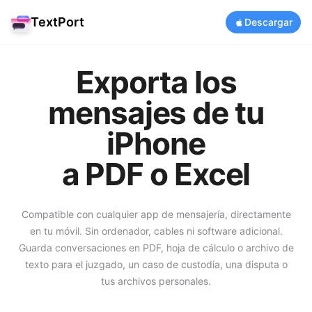
TextPort
Descargar
Exporta los
mensajes de tu
iPhone
a PDF o Excel
Compatible con cualquier app de mensajería, directamente
en tu móvil. Sin ordenador, cables ni software adicional.
Guarda conversaciones en PDF, hoja de cálculo o archivo de
texto para el juzgado, un caso de custodia, una disputa o
tus archivos personales.