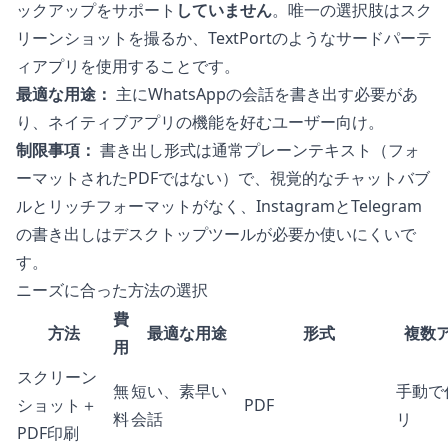
ックアップをサポート
していません
。唯一の選択肢はスク
リーンショットを撮るか、TextPortのようなサードパーテ
ィアプリを使用することです。
最適な用途：
主にWhatsAppの会話を書き出す必要があ
り、ネイティブアプリの機能を好むユーザー向け。
制限事項：
書き出し形式は通常プレーンテキスト（フォ
ーマットされたPDFではない）で、視覚的なチャットバブ
ルとリッチフォーマットがなく、InstagramとTelegram
の書き出しはデスクトップツールが必要か使いにくいで
す。
ニーズに合った方法の選択
費
方法
最適な用途
形式
複数
用
スクリーン
無
短い、素早い
手動で
ショット＋
PDF
料
会話
リ
PDF印刷