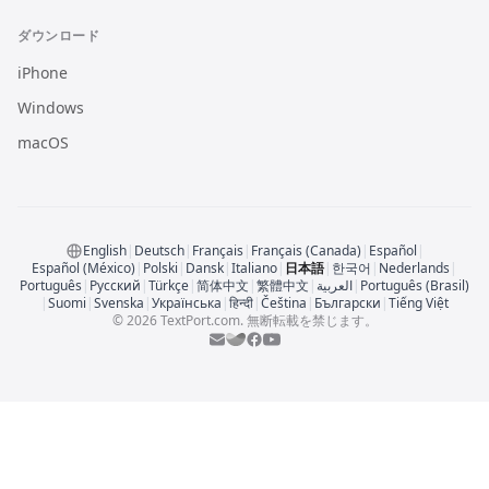
ダウンロード
iPhone
Windows
macOS
English
|
Deutsch
|
Français
|
Français (Canada)
|
Español
|
Español (México)
|
Polski
|
Dansk
|
Italiano
|
日本語
|
한국어
|
Nederlands
|
Português
|
Русский
|
Türkçe
|
简体中文
|
繁體中文
|
العربية
|
Português (Brasil)
|
Suomi
|
Svenska
|
Українська
|
हिन्दी
|
Čeština
|
Български
|
Tiếng Việt
© 2026 TextPort.com. 無断転載を禁じます。