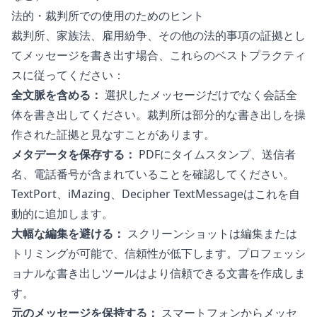
法的・裁判所での使用のためのヒント
裁判所、家族法、雇用紛争、その他の法的事項の証拠とし
てメッセージを書き出す場合、これらのベストプラクティ
スに従ってください：
全文脈を含める：
選択したメッセージだけでなく会話全
体を書き出してください。裁判所は部分的な書き出しを操
作された証拠と見なすことがあります。
メタデータを保存する：
PDFにタイムスタンプ、送信者
名、電話番号が含まれていることを確認してください。
TextPort、iMazing、Decipher TextMessageはこれを自
動的に追加します。
大幅な編集を避ける：
スクリーンショットは編集または
トリミングが可能で、信頼性が低下します。プロフェッシ
ョナルな書き出しツールはより信頼できる文書を作成しま
す。
元のメッセージを保持する：
スマートフォンからメッセ