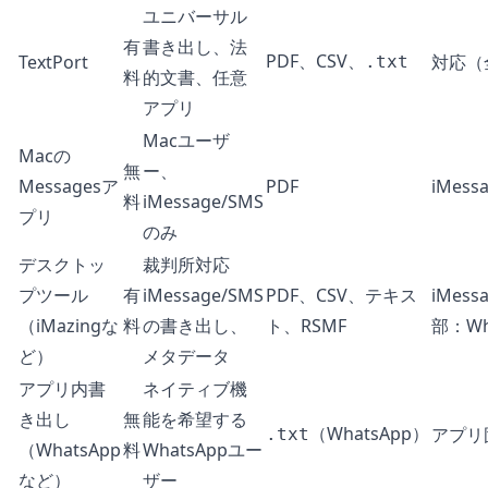
ユニバーサル
有
書き出し、法
PDF、CSV、
TextPort
対応（
.txt
料
的文書、任意
アプリ
Macユーザ
Macの
無
ー、
Messagesア
PDF
iMess
料
iMessage/SMS
プリ
のみ
デスクトッ
裁判所対応
プツール
有
iMessage/SMS
PDF、CSV、テキス
iMess
（iMazingな
料
の書き出し、
ト、RSMF
部：Wh
ど）
メタデータ
アプリ内書
ネイティブ機
き出し
無
能を希望する
（WhatsApp）
アプリ
.txt
（WhatsApp
料
WhatsAppユー
など）
ザー