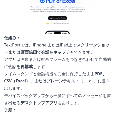
仕組み：
TextPortでは、iPhone またはiPad上で
スクリーンショッ
トまたは画面録画で会話をキャプチャ
できます。
アプリは画像または動画フレームをつなぎ合わせて自動的
に
会話を再構成
します。
タイムスタンプと会話構造を完全に保持したまま
PDF、
CSV（Excel）、またはプレーンテキスト
（
）に書き
.txt
出します。
デバイスバックアップから一度にすべてのメッセージを書
き出せる
デスクトップアプリ
もあります。
手順：