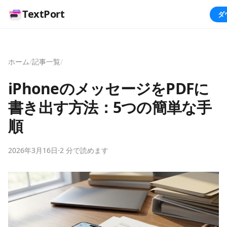
TextPort
ダ
ホーム
/
記事一覧
/
iPhoneのメッセージをPDFに
書き出す方法：5つの簡単な手
順
2026年3月16日
·
2 分で読めます