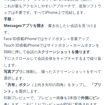
これが最もアクセスしやすいアプローチで、追加ソフトウ
ェアは不要です。すべてiPhone上で完結します。
手順：
Messagesアプリを開き
、書き出したい会話を見つけま
す。
Face ID搭載iPhoneではサイドボタン＋音量アップ、
Touch ID搭載iPhoneではサイドボタン＋ホームボタンを
同時に押して会話の
スクリーンショットを撮ります
。
下にスクロールして会話全体をキャプチャするまで繰り返
します。
写真アプリ
に移動し、撮ったスクリーンショットをすべて
選択します。
「共有」ボタン
（上向き矢印の四角）をタップし、
「プリ
ント」
を選択します。
印刷プレビューで、プレビュー画像を2本指で
外側にピン
チ
します。これによりプレビューがPDFに変換されます。